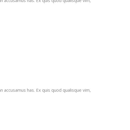
an accusamus has. Ex quis quod qualisque vim,
an accusamus has. Ex quis quod qualisque vim,