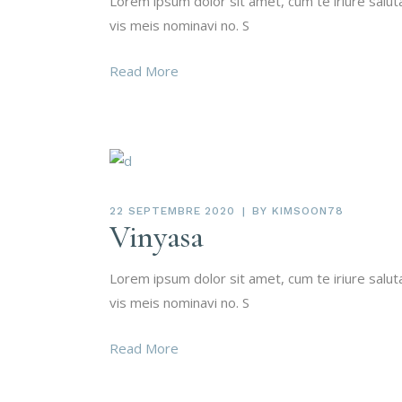
Lorem ipsum dolor sit amet, cum te iriure salu
vis meis nominavi no. S
Read More
22 SEPTEMBRE 2020
BY
KIMSOON78
Vinyasa
Lorem ipsum dolor sit amet, cum te iriure salu
vis meis nominavi no. S
Read More