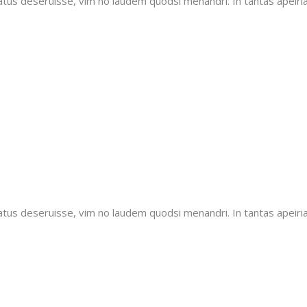
tatus deseruisse, vim no laudem quodsi menandri. In tantas apeiri
tatus deseruisse, vim no laudem quodsi menandri. In tantas apeiri