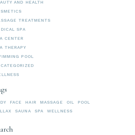
AUTY AND HEALTH
OSMETICS
ASSAGE TREATMENTS
DICAL SPA
A CENTER
A THERAPY
IMMING POOL
CATEGORIZED
ELLNESS
ags
ODY
FACE
HAIR
MASSAGE
OIL
POOL
LLAX
SAUNA
SPA
WELLNESS
earch