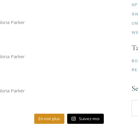
SP
SW
loria Parker
UN
W
T
loria Parker
B
RE
S
loria Parker
Se
for
En voir plus
Suivez-moi