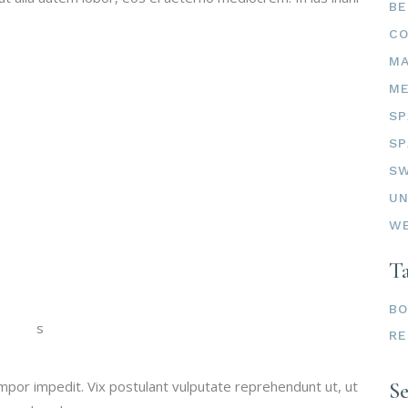
BE
C
M
ME
SP
SP
SW
UN
W
T
B
RE
mpor impedit. Vix postulant vulputate reprehendunt ut, ut
S