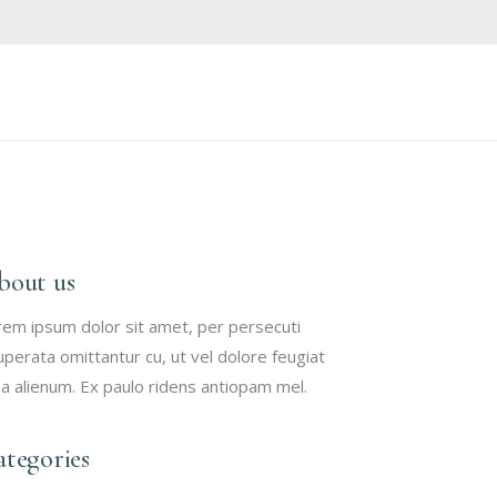
bout us
rem ipsum dolor sit amet, per persecuti
uperata omittantur cu, ut vel dolore feugiat
a alienum. Ex paulo ridens antiopam mel.
tegories