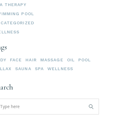
A THERAPY
IMMING POOL
CATEGORIZED
ELLNESS
ags
ODY
FACE
HAIR
MASSAGE
OIL
POOL
LLAX
SAUNA
SPA
WELLNESS
earch
arch
: