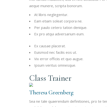
aeque munere, scripta bonorum.
At libris neglegentur.
Eam etiam soleat corpora ne.
Per paulo cetero tation denique.
Ex pro atqui adversarium eum.
Ex causae placerat.
Euismod nec facilis eos ut.
Vix error officiis et quo augue.
Ipsum veritus omnesque.
Class Trainer
Theresa Greenberg
Sea ne tale quaerendum definitiones, pro te te