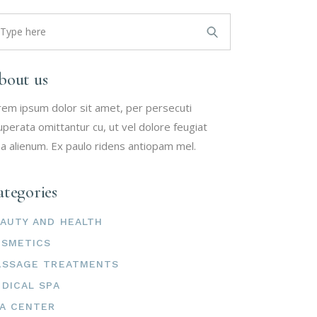
arch
:
bout us
rem ipsum dolor sit amet, per persecuti
uperata omittantur cu, ut vel dolore feugiat
a alienum. Ex paulo ridens antiopam mel.
tegories
AUTY AND HEALTH
OSMETICS
ASSAGE TREATMENTS
DICAL SPA
A CENTER