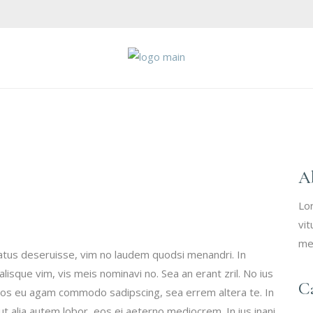
A
Lo
vit
me
tatus deseruisse, vim no laudem quodsi menandri. In
isque vim, vis meis nominavi no. Sea an erant zril. No ius
Ca
 Eos eu agam commodo sadipscing, sea errem altera te. In
ut alia autem lobor, eos ei aeterno mediocrem. In ius inani