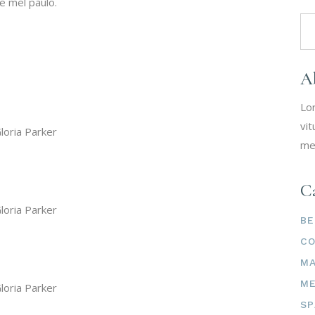
e mel paulo.
Se
for
A
Lo
vit
loria Parker
me
Ca
loria Parker
BE
C
M
ME
loria Parker
SP