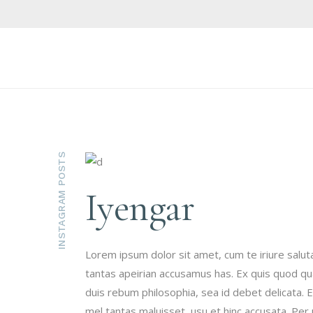
INSTAGRAM POSTS
Iyengar
Lorem ipsum dolor sit amet, cum te iriure salu
tantas apeirian accusamus has. Ex quis quod qual
duis rebum philosophia, sea id debet delicata.
mel tantas maluisset, usu et hinc accusata. Per 