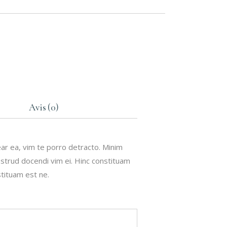
Avis (0)
ear ea, vim te porro detracto. Minim
nostrud docendi vim ei. Hinc constituam
stituam est ne.