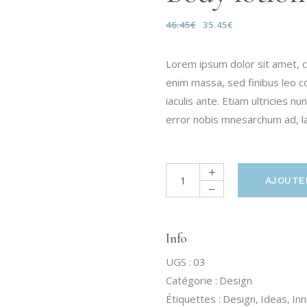
46.45
€
35.45
€
Lorem ipsum dolor sit amet, c
enim massa, sed finibus leo c
iaculis ante. Etiam ultricies 
error nobis mnesarchum ad, lat
AJOUTE
Info
UGS :
03
Catégorie :
Design
Étiquettes :
Design
,
Ideas
,
Inn