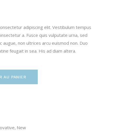
onsectetur adipiscing elit. Vestibulum tempus
onsectetur a. Fusce quis vulputate urna, sed
nunc augue, non ultrices arcu euismod non. Duo
ine feugait in sea. His ad diam altera.
R AU PANIER
ovative
,
New