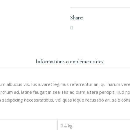
Share:
Informations complémentaires
m albucius vis. Ius iuvaret legimus referrentur an, qui harum ver
chum ad, latine feugait in sea. His ad diam altera percipit, illud 
 sadipscing necessitatibus, vel quas idque recusabo an, sale con
0.4 kg